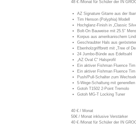
48 € /Monat für Schüler der IN GROO
AZ Signature Gitarre aus der Ib
Tim Henson (Polyphia) Modell
Hochglanz-Finish in „Classic Sil
Bolt-On Bauweise mit 25.5″ Men
Korpus aus amerikanischem Lind
Geschraubter Hals aus geröstet
Ebenholzgriffbrett mit „Tree of D
24 Jumbo-Bünde aus Edeltsahl
„AZ Oval C“ Halsprofil
Ein aktiver Fishman Fluence Tim
Ein aktiver Fishman Fluence Tim
Push/Pull-Schalter zum Wechsel
5-Wege-Schaltung mit generellen
Gotoh T1502 2-Point Tremolo
Gotoh MG-T Locking Tuner
40 € / Monat
50€ / Monat inklusive Verstärker
40 € /Monat für Schüler der IN GROO