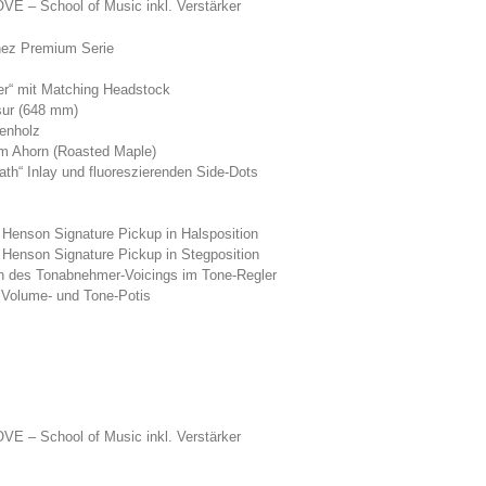
VE – School of Music inkl. Verstärker
anez Premium Serie
ver“ mit Matching Headstock
sur (648 mm)
enholz
em Ahorn (Roasted Maple)
eath“ Inlay und fluoreszierenden Side-Dots
 Henson Signature Pickup in Halsposition
 Henson Signature Pickup in Stegposition
n des Tonabnehmer-Voicings im Tone-Regler
 Volume- und Tone-Potis
VE – School of Music inkl. Verstärker