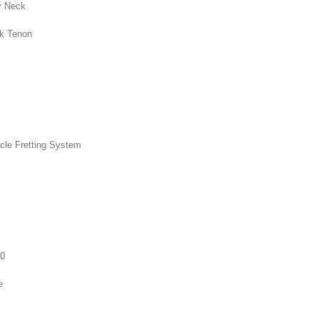
fy Neck
k Tenon
cle Fretting System
90
e