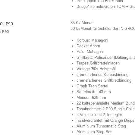
Potikappen:
Top Hat Amber
Bridge/Tremolo:
Gotoh TOM + Sto
85 € / Monat
60 € /Monat für Schüler der IN GR
s P90
Korpus: Mahagoni
Decke: Ahorn
Hals: Mahagoni
Griffbrett: Palisander (Dalbergia la
Trapez Griffbretteinlagen
Vintage ’50s Halsprofil
cremefarbenes Korpusbinding
cremefarbenes Griffbrettbinding
Graph Tech Sattel
Sattelbreite: 43 mm
Mensur: 628 mm
22 kältebehandelte Medium Bünd
Tonabnehmer: 2 P90 Single Coils
2 Volume- und 2 Tonregler
handverdrahtet mit Orange Drop
Aluminium Tuneomatic Steg
Aluminium Stop Bar