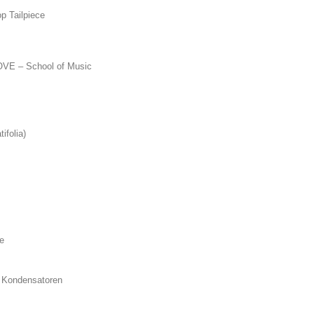
p Tailpiece
OOVE – School of Music
tifolia)
e
s Kondensatoren