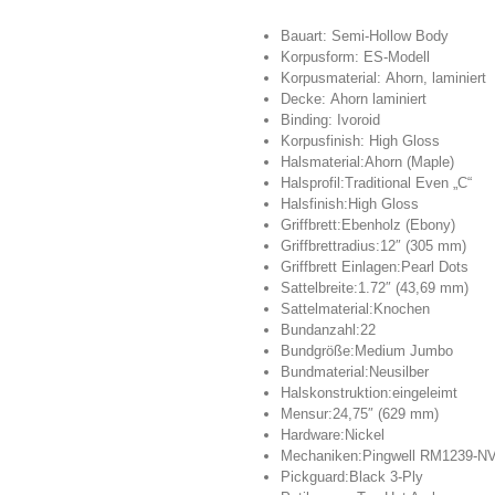
Bauart:
Semi-Hollow Body
Korpusform:
ES-Modell
Korpusmaterial:
Ahorn, laminiert
Decke:
Ahorn laminiert
Binding:
Ivoroid
Korpusfinish:
High Gloss
Halsmaterial:
Ahorn (M
aple)
Halsprofil:
Traditional Even „C“
Halsfinish:
High Gloss
Griffbrett:
Ebenholz (Ebony)
Griffbrettradius:
12″ (305 mm)
Griffbrett Einlagen:
Pearl Dots
Sattelbreite:
1.72″ (43,69 mm)
Sattelmaterial:
Knochen
Bundanzahl:
22
Bundgröße:
Medium Jumbo
Bundmaterial:
Neusilber
Halskonstruktion:
eingeleimt
Mensur:
24,75″ (629 mm)
Hardware:
Nickel
Mechaniken:
Pingwell RM1239-N
Pickguard:
Black 3-Ply