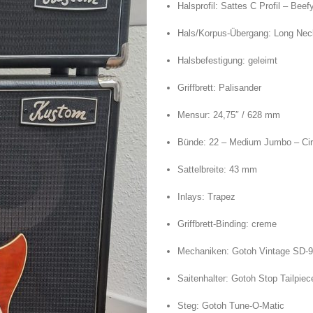
Halsprofil: Sattes C Profil – Bee
Hals/Korpus-Übergang: Long Nec
Halsbefestigung: geleimt
Griffbrett: Palisander
Mensur: 24,75″ / 628 mm
Bünde: 22 – Medium Jumbo – Cir
Sattelbreite: 43 mm
Inlays: Trapez
Griffbrett-Binding: creme
Mechaniken: Gotoh Vintage SD-
Saitenhalter: Gotoh Stop Tailpiec
Steg: Gotoh Tune-O-Matic