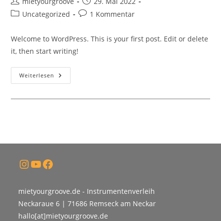
Beitrags-
Beitrag
mietyourgroove
29. Mai 2022
Autor:
veröffentlicht:
Beitrags-
Beitrags-
Uncategorized
1 Kommentar
Kategorie:
Kommentare:
Welcome to WordPress. This is your first post. Edit or delete
it, then start writing!
Hello
Weiterlesen
World!
Instagram
YouTube
Facebook
mietyourgroove.de - Instrumentenverleih
Neckaraue 6 | 71686 Remseck am Neckar
hallo[at]mietyourgroove.de