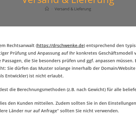
>
Versand & Lieferung
em Rechtsanwalt (
https://drschwenke.de
) entsprechend den typi
ältiger Prüfung und Anpassung auf Ihr konkretes Geschäftsmodell
e Passagen, die Sie besonders prüfen und ggf. anpassen müssen. B
echt: Sie dürfen das Muster solange innerhalb der Domain/Website
ls Entwickler) ist nicht erlaubt.
dest die Berechnungsmethoden (z.B. nach Gewicht) für alle belie
dies den Kunden mitteilen. Zudem sollten Sie in den Einstellun
ere Länder nur auf Anfrage“ sollten Sie nicht verwenden.